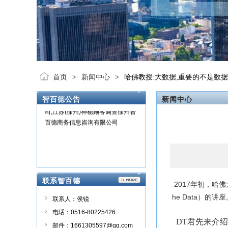
徐州智百德商务信息咨询有限公司
简称徐州智百德，主要从事江苏
首页
新闻中心
哈佛教授:大数据,重要的不是数据
>
>
(徐州)市场调查公司,江苏(徐州)市
场调研公司,江苏(徐州)市场研究公
智百德公告
新闻中心
司,江苏(徐州)神秘顾客调查徐州智
百德商务信息咨询有限公司
联系智百德
2017年初，哈佛
he Data）的讲座
联系人：侯锐
电话：0516-80225426
DT君先来介绍一
邮件：1661305597@qq.com